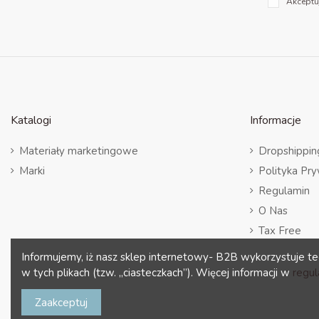
Akceptu
Katalogi
Informacje
Materiały marketingowe
Dropshippin
Marki
Polityka Pr
Regulamin
O Nas
Tax Free
Informujemy, iż nasz sklep internetowy- B2B wykorzystuje te
w tych plikach (tzw. „ciasteczkach”). Więcej informacji w
regul
Zaakceptuj