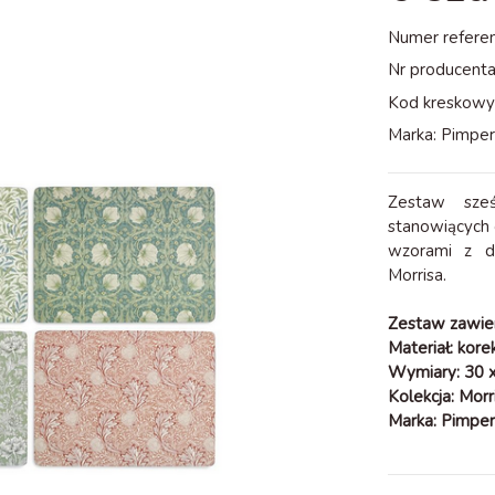
Numer referen
Nr producenta
Kod kreskowy
Marka:
Pimper
Zestaw sześ
stanowiących c
wzorami z dz
Morrisa.
Zestaw zawiera
Materiał: kore
Wymiary: 30 x
Kolekcja: Morr
Marka: Pimper