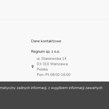
Dane kontaktowe
Regnum sp. z o.o.
ul. Staniewicka 14
03-310 Warszawa,
Polska
Pon.-Pt 08.00-16.00
kontakt@regnum.pl
matyczny żadnych informacji, z wyjątkiem informacji zawartych
+48 693 722 093