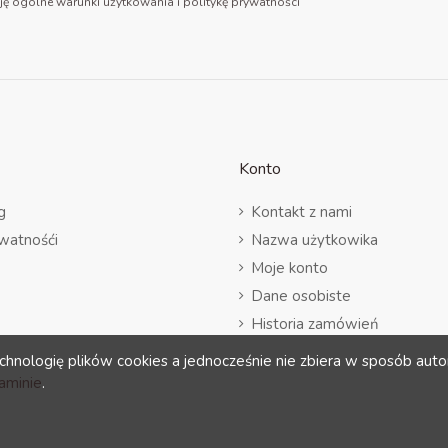
ję ogólne warunki użytkowania i politykę prywatności
Konto
g
Kontakt z nami
ywatnośći
Nazwa użytkowika
Moje konto
Dane osobiste
Historia zamówień
Adresy
chnologię plików cookies a jednocześnie nie zbiera w sposób auto
aminie
.