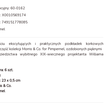
cyjny:
60-0162
:
X0010569174
:
749151778085
nel
ciu ekscytujących i praktycznych podkładek korkowych
zęść kolekcji Morris & Co. for Pimpernel, ozdobionych pięknymi
iedzictwa wybitnego XIX-wiecznego projektanta Williama
: 6 szt.
k
 23 x 0,5 cm
is & Co.
nel