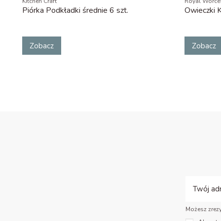
Kitchen Craft
Royal Worces
Piórka Podkładki średnie 6 szt.
Owieczki 
Zobacz
Zobacz
Możesz zrezy