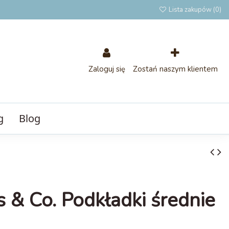
Lista zakupów (
0
)
Zaloguj się
Zostań naszym klientem
g
Blog
s & Co. Podkładki średnie