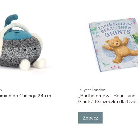
on
Jellycat London
mień do Curlingu 24 cm
„Bartholomew Bear and
Giants” Książeczka dla Dziec
Zobacz