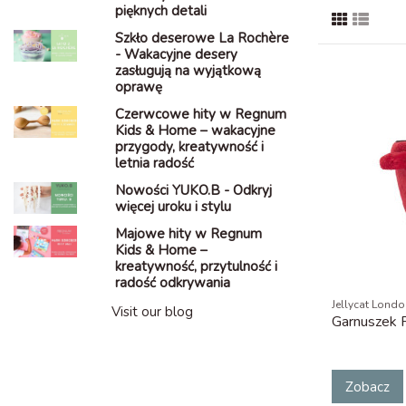
pięknych detali
Szkło deserowe La Rochère
- Wakacyjne desery
zasługują na wyjątkową
oprawę
Czerwcowe hity w Regnum
Kids & Home – wakacyjne
przygody, kreatywność i
letnia radość
Nowości YUKO.B - Odkryj
więcej uroku i stylu
Majowe hity w Regnum
Kids & Home –
kreatywność, przytulność i
radość odkrywania
Jellycat Lond
Visit our blog
Garnuszek 
Zobacz