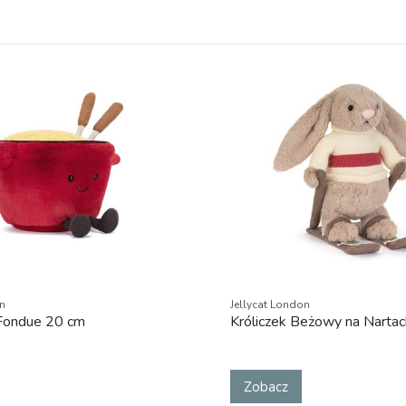
on
Jellycat London
Fondue 20 cm
Króliczek Beżowy na Narta
Zobacz