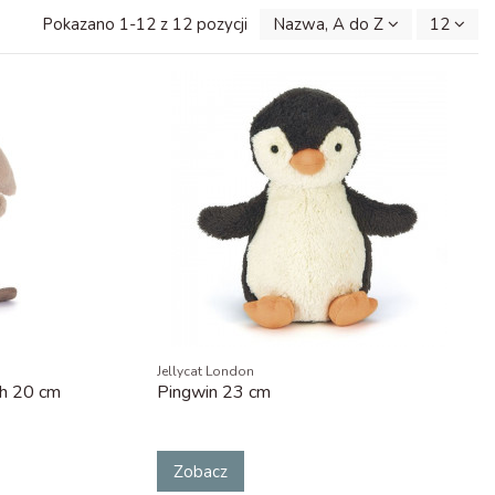
Pokazano 1-12 z 12 pozycji
Nazwa, A do Z
12
Jellycat London
ch 20 cm
Pingwin 23 cm
Zobacz