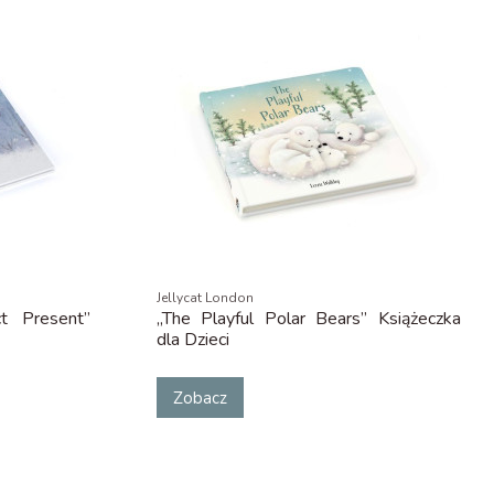
Jellycat London
ct Present”
„The Playful Polar Bears” Książeczka
dla Dzieci
Zobacz