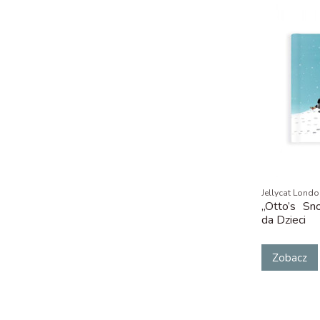
Jellycat Lond
„Otto’s Sn
da Dzieci
Zobacz