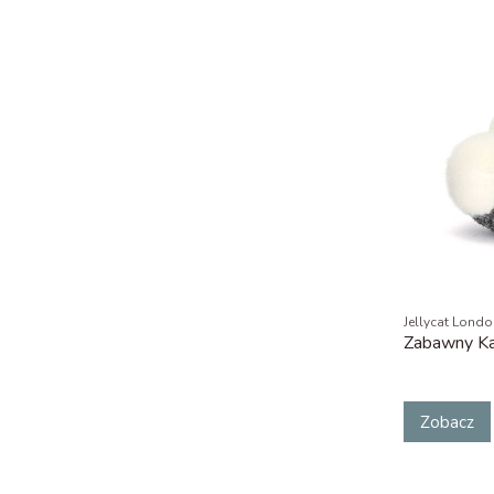
Jellycat Lond
Zabawny Ka
Zobacz