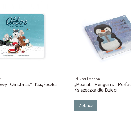
on
Jellycat London
owy Christmas” Książeczka
„Peanut Penguin’s Perfe
Książeczka dla Dzieci
Zobacz