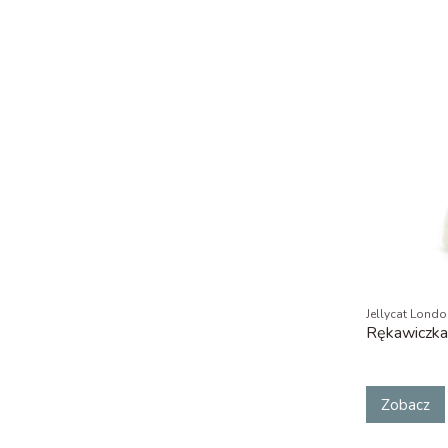
Jellycat Lond
Rękawiczka
Zobacz