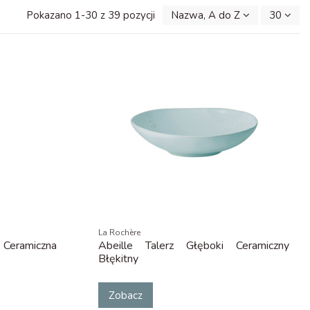
Pokazano 1-30 z 39 pozycji
Nazwa, A do Z
30
La Rochère
 Ceramiczna
Abeille Talerz Głęboki Ceramiczny
Błękitny
Zobacz