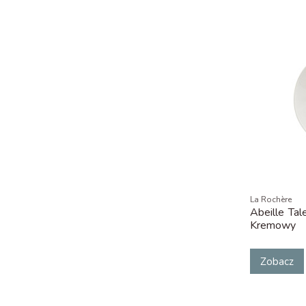
La Rochère
Abeille Ta
Kremowy
Zobacz