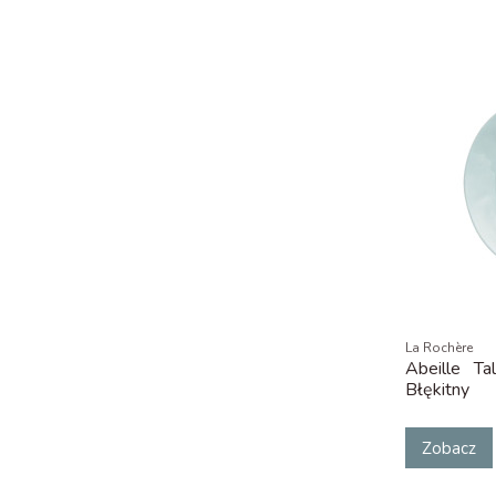
La Rochère
Abeille Ta
Błękitny
Zobacz