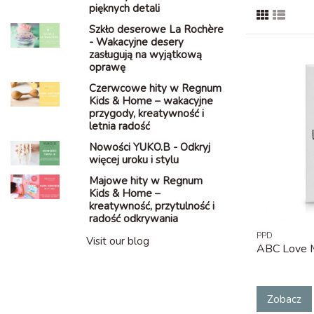
pięknych detali
Szkło deserowe La Rochère
- Wakacyjne desery
zasługują na wyjątkową
oprawę
Czerwcowe hity w Regnum
Kids & Home – wakacyjne
przygody, kreatywność i
letnia radość
Nowości YUKO.B - Odkryj
więcej uroku i stylu
Majowe hity w Regnum
Kids & Home –
kreatywność, przytulność i
radość odkrywania
PPD
Visit our blog
ABC Love 
Zobacz