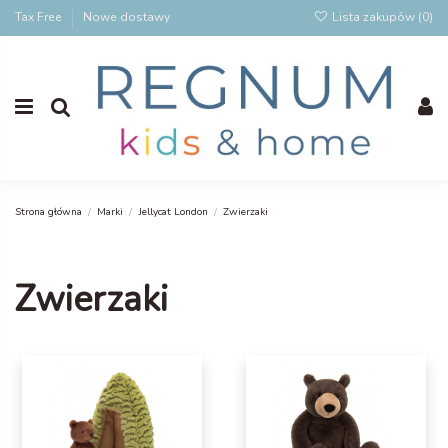
Tax Free
Nowe dostawy
Lista zakupów (
0
)
Strona główna
Marki
Jellycat London
Zwierzaki
Zwierzaki