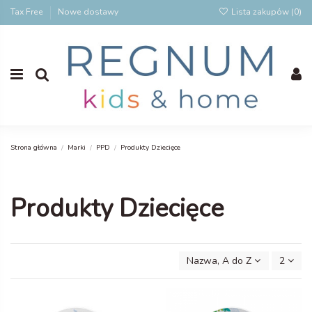
Tax Free
Nowe dostawy
Lista zakupów (
0
)
Strona główna
Marki
PPD
Produkty Dziecięce
Produkty Dziecięce
Nazwa, A do Z
2