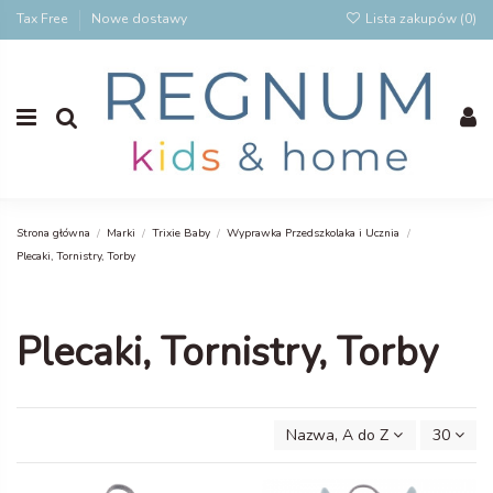
Tax Free
Nowe dostawy
Lista zakupów (
0
)
Strona główna
Marki
Trixie Baby
Wyprawka Przedszkolaka i Ucznia
Plecaki, Tornistry, Torby
Plecaki, Tornistry, Torby
Nazwa, A do Z
30