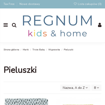
Tax Free
Nowe dostawy
Lista zakupów (
0
)
Strona główna
Marki
Trixie Baby
Wyprawka
Pieluszki
Pieluszki
Nazwa, A do Z
8