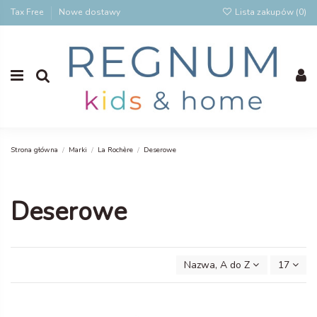
Tax Free
Nowe dostawy
Lista zakupów (
0
)
Strona główna
Marki
La Rochère
Deserowe
Deserowe
Nazwa, A do Z
17