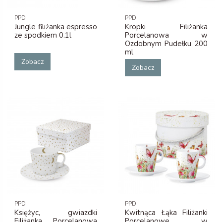
PPD
PPD
Jungle filiżanka espresso
Kropki Filiżanka
ze spodkiem 0.1l
Porcelanowa w
Ozdobnym Pudełku 200
ml
Zobacz
Zobacz
PPD
PPD
Księżyc, gwiazdki
Kwitnąca Łąka Filiżanki
Filiżanka Porcelanowa
Porcelanowe w