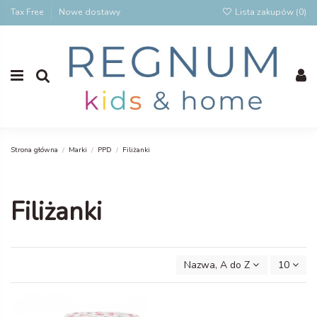
Tax Free
Nowe dostawy
Lista zakupów (
0
)
Strona główna
Marki
PPD
Filiżanki
Filiżanki
Nazwa, A do Z
10