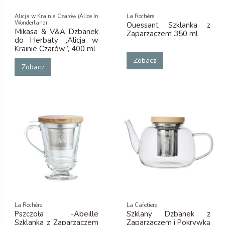
Alicja w Krainie Czarów (Alice In
La Rochère
Wonderland)
Ouessant Szklanka z
Mikasa & V&A Dzbanek
Zaparzaczem 350 ml
do Herbaty „Alicja w
Krainie Czarów”, 400 ml
Zobacz
Zobacz
La Rochère
La Cafetiere
Pszczoła -Abeille
Szklany Dzbanek z
Szklanka z Zaparzaczem
Zaparzaczem i Pokrywką