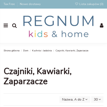
Tax Free
Nowe dostawy
Lista zakupów (
0
)
Strona główna
Dom
Kuchnia i Jadalnia
Czajniki, Kawiarki, Zaparzacze
Czajniki, Kawiarki,
Zaparzacze
Nazwa, A do Z
30