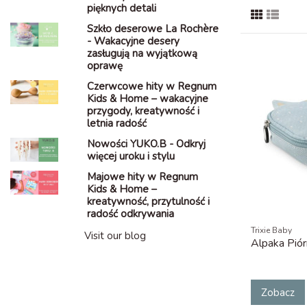
pięknych detali
Szkło deserowe La Rochère
- Wakacyjne desery
zasługują na wyjątkową
oprawę
Czerwcowe hity w Regnum
Kids & Home – wakacyjne
przygody, kreatywność i
letnia radość
Nowości YUKO.B - Odkryj
więcej uroku i stylu
Majowe hity w Regnum
Kids & Home –
kreatywność, przytulność i
radość odkrywania
Trixie Baby
Visit our blog
Alpaka Piór
Zobacz