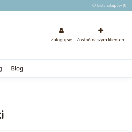
Lista zakupów (
0
)
Zaloguj się
Zostań naszym klientem
g
Blog
i