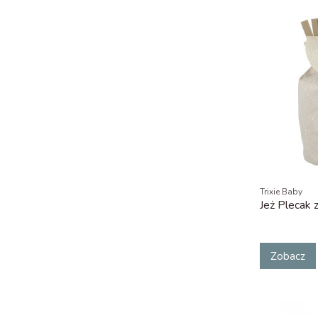
Trixie Baby
Jeż Plecak 
Zobacz