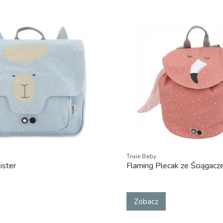
Trixie Baby
ister
Flaming Plecak ze Ściągac
Zobacz