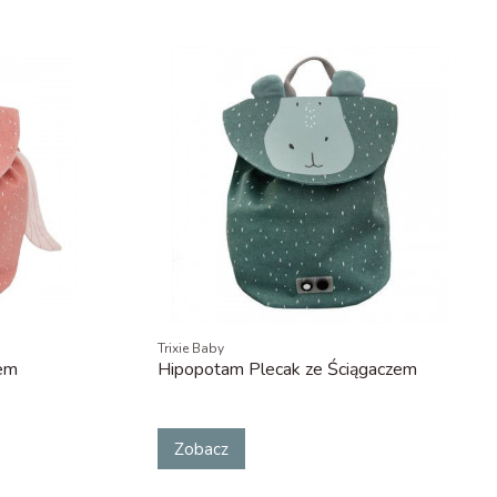
Trixie Baby
zem
Hipopotam Plecak ze Ściągaczem
Zobacz