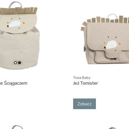
Trixie Baby
ze Ściągaczem
Jeż Tornister
Zobacz