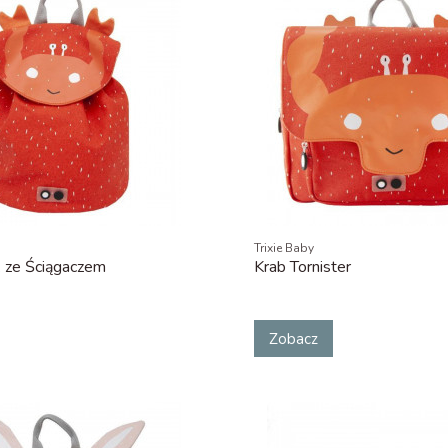
Trixie Baby
k ze Ściągaczem
Krab Tornister
Zobacz