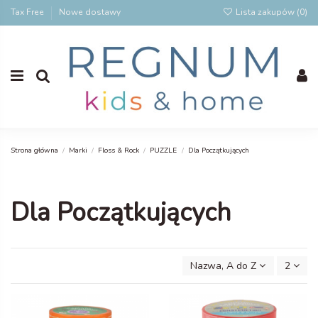
Tax Free
Nowe dostawy
Lista zakupów (
0
)
Strona główna
Marki
Floss & Rock
PUZZLE
Dla Początkujących
Dla Początkujących
Nazwa, A do Z
2