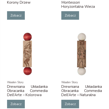
Korony Drzew
Montessori
Horyzontalna Wieża
Zobacz
Zobacz
Wooden Story
Wooden Story
Drewniana Układanka
Drewniana Układanka
Obracanka Commedia
Obracanka Commedia
Dell'Arte – Kolorowa
Dell'Arte – Naturalna
Zobacz
Zobacz