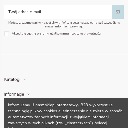
Możesz zrezygnować w każdej chwili. W tym celu należy odnaleźć szczegóły w
naszej informacji prawnej.
Akceptuję ogólne warunki użytkowania i politykę prywatności
Katalogi
Informacje
Informujemy, iż nasz sklep internetowy- B2B wykorzystuje
Konto
technologię plików cookies a jednocześnie nie zbiera w sposób
automatyczny żadnych informacji, z wyjątkiem informacji
zawartych w tych plikach (tzw. „ciasteczkach”). Więcej
Dane kontaktowe