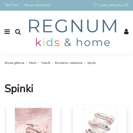
Tax Free
Nowe dostawy
Lista zakupów (
0
)
Strona główna
Marki
Yuko.B
Biżuteria i akcesoria
Spinki
Spinki