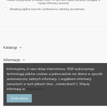
Możesz zrezygnować w każdej chwili. W tym celu należy odnaleźć szczegóły w
naszej informacji prawnej.
Akceptuję ogólne warunki użytkowania i politykę prywatności
Katalogi
Informacje
Informujemy, iż nasz sklep internetowy- B2B wykorzystuje
Konto
technologię plików cookies a jednocześnie nie zbiera w sposób
automatyczny żadnych informacji, z wyjątkiem informacji
zawartych w tych plikach (tzw. „ciasteczkach”). Więcej
Dane kontaktowe
informacji w
regulaminie
.
Zaakceptuj