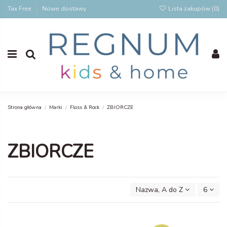
Tax Free
Nowe dostawy
Lista zakupów (
0
)
Strona główna
Marki
Floss & Rock
ZBIORCZE
ZBIORCZE
Nazwa, A do Z
6