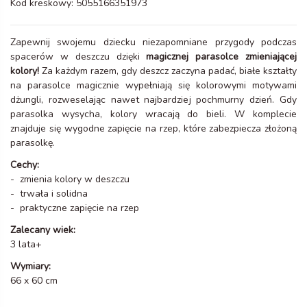
Kod kreskowy:
5055166351973
Zapewnij swojemu dziecku niezapomniane przygody podczas
spacerów w deszczu dzięki
magicznej parasolce zmieniającej
kolory!
Za każdym razem, gdy deszcz zaczyna padać, białe kształty
na parasolce magicznie wypełniają się kolorowymi motywami
dżungli, rozweselając nawet najbardziej pochmurny dzień. Gdy
parasolka wysycha, kolory wracają do bieli. W komplecie
znajduje się wygodne zapięcie na rzep, które zabezpiecza złożoną
parasolkę.
Cechy:
- zmienia kolory w deszczu
- trwała i solidna
- praktyczne zapięcie na rzep
Zalecany wiek:
3 lata+
Wymiary:
66 x 60 cm