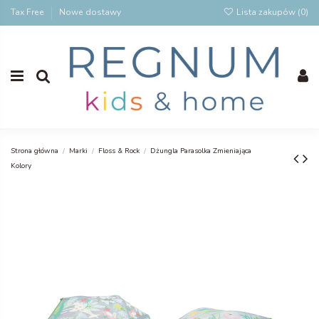
Tax Free
Nowe dostawy
Lista zakupów (
0
)
Strona główna
Marki
Floss & Rock
Dżungla Parasolka Zmieniająca
Kolory