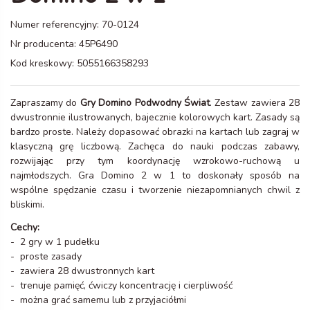
Numer referencyjny:
70-0124
Nr producenta:
45P6490
Kod kreskowy:
5055166358293
Zapraszamy do
Gry Domino Podwodny Świat
. Zestaw zawiera 28
dwustronnie ilustrowanych, bajecznie kolorowych kart. Zasady są
bardzo proste. Należy dopasować obrazki na kartach lub zagraj w
klasyczną grę liczbową. Zachęca do nauki podczas zabawy,
rozwijając przy tym koordynację wzrokowo-ruchową u
najmłodszych. Gra Domino 2 w 1 to doskonały sposób na
wspólne spędzanie czasu i tworzenie niezapomnianych chwil z
bliskimi.
Cechy:
- 2 gry w 1 pudełku
- proste zasady
- zawiera 28 dwustronnych kart
- trenuje pamięć, ćwiczy koncentrację i cierpliwość
- można grać samemu lub z przyjaciółmi