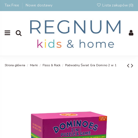
Tax Free
Nowe dostawy
Lista zakupów (
0
)
Strona główna
Marki
Floss & Rock
Podwodny Świat Gra Domino 2 w 1