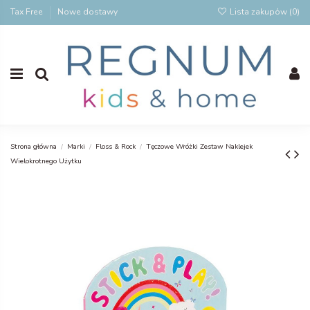
Tax Free
Nowe dostawy
Lista zakupów (
0
)
Strona główna
Marki
Floss & Rock
Tęczowe Wróżki Zestaw Naklejek
Wielokrotnego Użytku