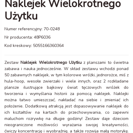
Naklejek Wielokrotnego
Użytku
Numer referencyjny:
70-0248
Nr producenta:
48P6036
Kod kreskowy:
5055166360364
Zestaw
Naklejek Wielokrotnego Użytku
z planszami to świetna
zabawa i nauka jednocześnie. W skład zestawu wchodzi ponad
50 zabawnych naklejek, w tym kolorowe wróżki, jednorożce, miś z
hula-hoop, wesołe zwierzaki i wiele innych, oraz 2 rozkładane
plansze ilustrujące bajkowy świat tęczowych wróżek do
tworzenia i wymyślania historii za pomocą naklejek. Naklejki
można łatwo umieszczać, nakładać na siebie i zmieniać ich
położenie. Dodatkową atrakcją jest dopasowywanie naklejek do
ich kształtów na kartach do przechowywania, co zapewni
maluchom rozrywkę na długie godziny! Zestaw daje dzieciom
nieograniczone możliwości wyrażania swojej kreatywności,
ćwiczy koncentrację i wyobraźnię, a także rozwija małą motorykę.