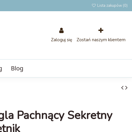
Lista zakupów (
0
)
Zaloguj się
Zostań naszym klientem
g
Blog
la Pachnący Sekretny
tnik