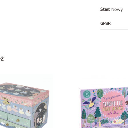
Stan:
Nowy
GPSR
ż: