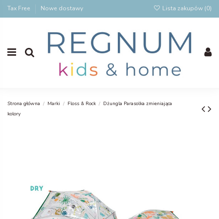
Tax Free
Nowe dostawy
Lista zakupów (
0
)
Strona główna
Marki
Floss & Rock
Dżungla Parasolka zmieniająca
kolory