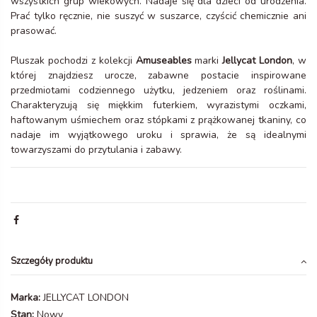
wszystkich grup wiekowych. Nadaje się dla dzieci od urodzenia.
Prać tylko ręcznie, nie suszyć w suszarce, czyścić chemicznie ani
prasować.
Pluszak pochodzi z kolekcji
Amuseables
marki
Jellycat London
, w
której znajdziesz urocze, zabawne postacie inspirowane
przedmiotami codziennego użytku, jedzeniem oraz roślinami.
Charakteryzują się miękkim futerkiem, wyrazistymi oczkami,
haftowanym uśmiechem oraz stópkami z prążkowanej tkaniny, co
nadaje im wyjątkowego uroku i sprawia, że są idealnymi
towarzyszami do przytulania i zabawy.
Szczegóły produktu
Marka:
JELLYCAT LONDON
Stan:
Nowy