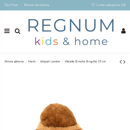
Tax Free
Nowe dostawy
Lista zakupów (
0
)
Strona główna
Marki
Jellycat London
Wesołe Brioche Brigitte 15 cm