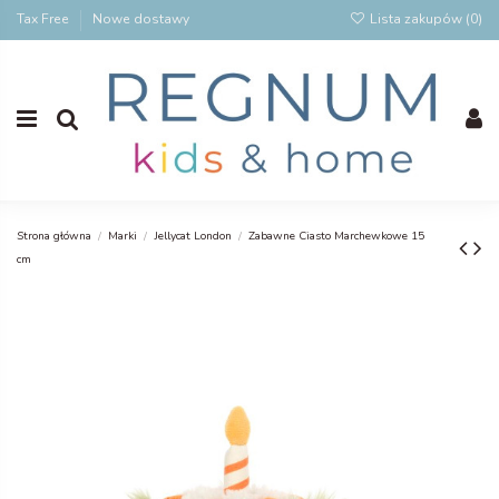
Tax Free
Nowe dostawy
Lista zakupów (
0
)
Strona główna
Marki
Jellycat London
Zabawne Ciasto Marchewkowe 15
cm