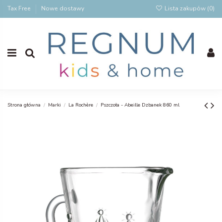
Tax Free
Nowe dostawy
Lista zakupów (
0
)
Strona główna
Marki
La Rochère
Pszczoła - Abeille Dzbanek 860 ml