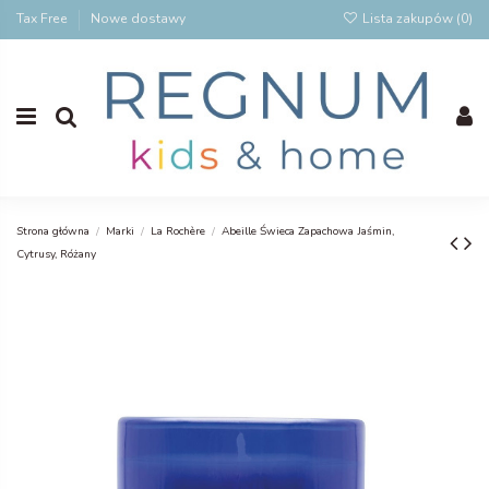
Tax Free
Nowe dostawy
Lista zakupów (
0
)
Strona główna
Marki
La Rochère
Abeille Świeca Zapachowa Jaśmin,
Cytrusy, Różany