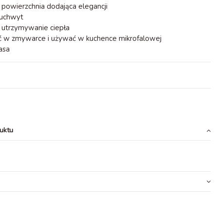
owierzchnia dodająca elegancji
uchwyt
utrzymywanie ciepła
w zmywarce i używać w kuchence mikrofalowej
kasa
uktu