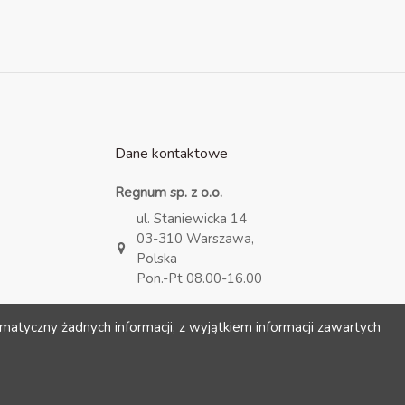
Dane kontaktowe
Regnum sp. z o.o.
ul. Staniewicka 14
03-310 Warszawa,
Polska
Pon.-Pt 08.00-16.00
kontakt@regnum.pl
matyczny żadnych informacji, z wyjątkiem informacji zawartych
+48 693 722 093