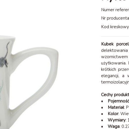
Numer referen
Nr producenta
Kod kreskowy
Kubek porce
delektowania
wzornictwem 
użytkowania.
krótkich prze
elegancji, a
termoizolacyj
Cechy produkt
•
Pojemnoś
•
Materiał
: 
•
Kolor
: Wi
•
Wymiary
:
•
Waga
: 0.2