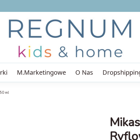
rki
M.Marketingowe
O Nas
Dropshippin
250 ml
Mikas
Ryflo