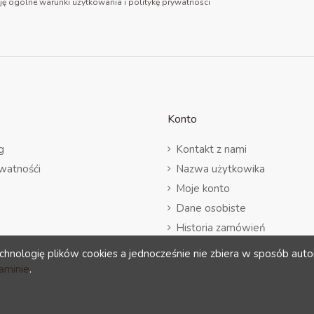
ję ogólne warunki użytkowania i politykę prywatności
Konto
g
Kontakt z nami
ywatnośći
Nazwa użytkowika
Moje konto
Dane osobiste
Historia zamówień
Adresy
chnologię plików cookies a jednocześnie nie zbiera w sposób auto
aminie
.