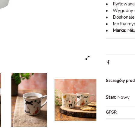
• Ryflowana p
• Wygodny 
• Doskonałe 
• Można myć 
•
Marka
: Mi
Szczegóły prod
Stan:
Nowy
GPSR