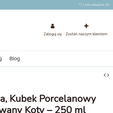
Lista zakupów (
0
)
Zaloguj się
Zostań naszym klientem
g
Blog
a, Kubek Porcelanowy
wany Koty – 250 ml