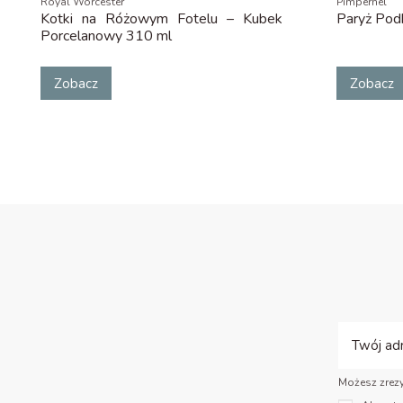
Royal Worcester
Pimpernel
Kotki na Różowym Fotelu – Kubek
Paryż Podk
Porcelanowy 310 ml
Zobacz
Zobacz
Możesz zrezy