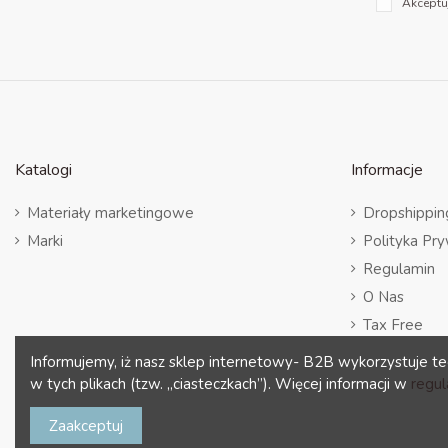
Akceptu
Katalogi
Informacje
Materiały marketingowe
Dropshippin
Marki
Polityka Pr
Regulamin
O Nas
Tax Free
Informujemy, iż nasz sklep internetowy- B2B wykorzystuje te
w tych plikach (tzw. „ciasteczkach”). Więcej informacji w
regul
Zaakceptuj