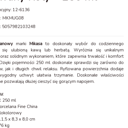
cyjny:
12-6136
:
MKMUG08
:
5057982103248
lanowy
marki
Mikasa
to doskonały wybór do codziennego
 się ulubioną kawą lub herbatą. Wyróżnia się unikalnym
oraz solidnym wykonaniem, które zapewnia trwałość i komfort
 Dzięki pojemności 250 ml doskonale sprawdzi się zarówno do
rw, jak i długich chwil relaksu. Ryflowana powierzchnia dodaje
 wygodny uchwyt ułatwia trzymanie. Doskonałe właściwości
ne pozwalają dłużej cieszyć się gorącym napojem.
u:
ć
: 250 ml
Porcelana Fine China
elokolorowy
 11,5 x 8,3 x 8,0 cm
76 kg