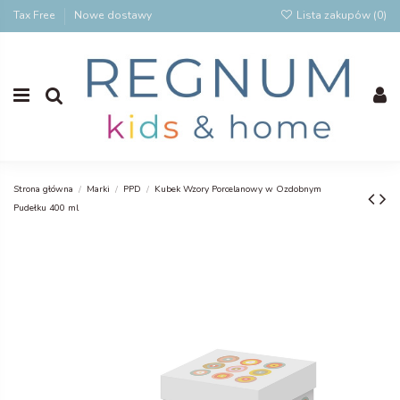
Tax Free
Nowe dostawy
Lista zakupów (
0
)
Strona główna
Marki
PPD
Kubek Wzory Porcelanowy w Ozdobnym
Pudełku 400 ml