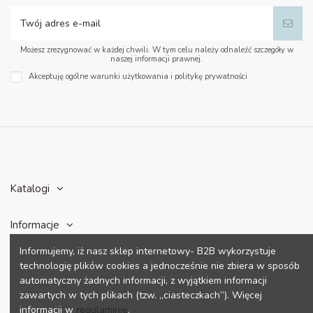
Możesz zrezygnować w każdej chwili. W tym celu należy odnaleźć szczegóły w
naszej informacji prawnej.
Akceptuję ogólne warunki użytkowania i politykę prywatności
Katalogi
Informacje
Informujemy, iż nasz sklep internetowy- B2B wykorzystuje
Konto
technologię plików cookies a jednocześnie nie zbiera w sposób
automatyczny żadnych informacji, z wyjątkiem informacji
zawartych w tych plikach (tzw. „ciasteczkach”). Więcej
Dane kontaktowe
informacji w
regulaminie
.