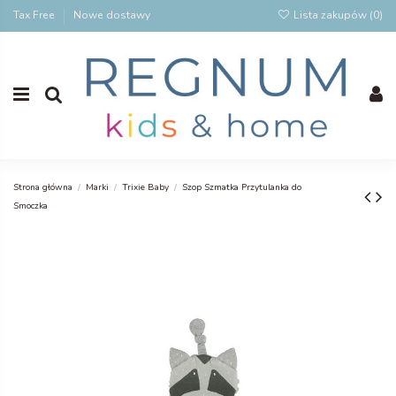
Tax Free
Nowe dostawy
Lista zakupów (
0
)
Strona główna
Marki
Trixie Baby
Szop Szmatka Przytulanka do
Smoczka