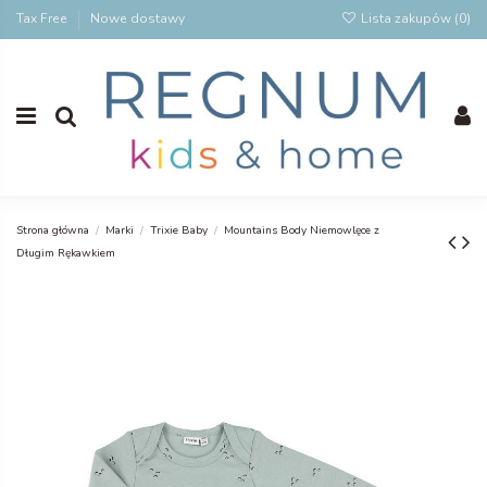
Tax Free
Nowe dostawy
Lista zakupów (
0
)
Strona główna
Marki
Trixie Baby
Mountains Body Niemowlęce z
Długim Rękawkiem