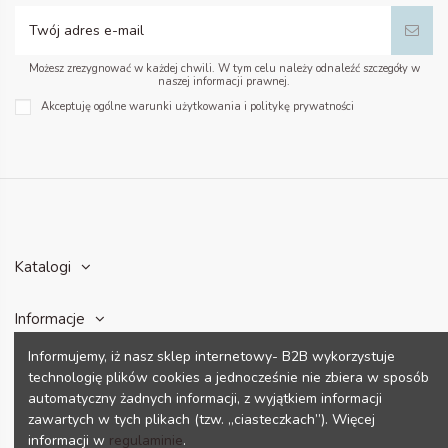
Możesz zrezygnować w każdej chwili. W tym celu należy odnaleźć szczegóły w
naszej informacji prawnej.
Akceptuję ogólne warunki użytkowania i politykę prywatności
Katalogi
Informacje
Informujemy, iż nasz sklep internetowy- B2B wykorzystuje
Konto
technologię plików cookies a jednocześnie nie zbiera w sposób
automatyczny żadnych informacji, z wyjątkiem informacji
zawartych w tych plikach (tzw. „ciasteczkach”). Więcej
Dane kontaktowe
informacji w
regulaminie
.