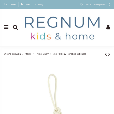
Tax Free
Nowe dostawy
Lista zakupów (
0
)
Strona główna
Marki
Trixie Baby
Miś Polarny Torebka Okrągła