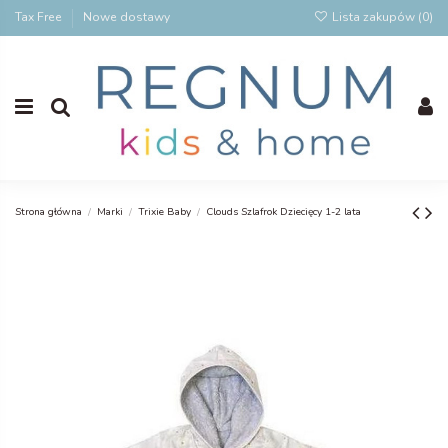
Tax Free
Nowe dostawy
Lista zakupów (
0
)
Strona główna
Marki
Trixie Baby
Clouds Szlafrok Dziecięcy 1-2 lata