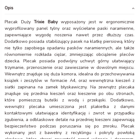
Opis
Plecak Duży
Trixie Baby
wyposażony jest w ergonomicznie
wyprofilowany panel tylny oraz wyściełane paski naramienne,
zapewniające wygodę noszenia nawet przez dłuższy czas.
Dodatkowo posiada stabilizujący pasek na klatkę piersiową, który
nie tylko zapobiega opadaniu pasków naramiennych, ale także
równomiernie rozkłada ciężar, zmniejszając obciążenie pleców
dziecka. Plecak posiada podwójny uchwyt górny ułatwiający
trzymanie, przenoszenie oraz zawieszanie w dowolnym miejscu.
Wewnątrz znajduje się duża komora, idealna do przechowywania
książek i zeszytów w formacie A4, oraz wewnętrzna kieszeń z
siatki zapinana na zamek błyskawiczny. Na zewnątrz plecaka
znajduje się przednia kieszeń oraz kieszenie po obu stronach,
które pomieszczą butelki z wodą i przekąski. Dodatkowo,
wewnątrz plecaka umieszczona jest plakietka z danymi
kontaktowymi ułatwiająca identyfikację i zwrot w przypadku
zgubienia, a odblaskowe detale na przedniej kieszeni zapewniają
bezpieczeństwo podczas poruszania się po zmroku. Plecak
wykonany jest z bawełny z recyklingu i pokryty powłoką