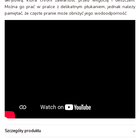
akrylową, która chroni zawartość przed wilgocią i deszczem.
Można go prać w pralce z delikatnym płukaniem, jednak należy
pamiętać, że częste pranie może obniżyć jego wodoodporność.
Szczegóły produktu