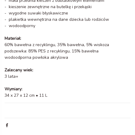
- mała przednia kieszeń z odblaskowym elementem
- kieszenie zewnętrzne na butelkę i przekąski
- wygodne suwaki błyskawiczne
- plakietka wewnętrzna na dane dziecka lub rodziców
- wodoodporny
Materiał:
60% bawełna z recyklingu, 35% bawełna, 5% wiskoza
podszewka: 85% PES z recyklingu, 15% bawełna
wodoodporna powłoka akrylowa
Zalecany wiek:
3 lata+
Wymiary:
34 x 27 x 12 cm • 11 L