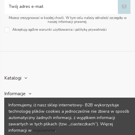
Możesz zrezygnować w każdej chwili. W tym celu należy odnaleźć szczegóły w
naszej informacji prawnej.
Akceptuję ogólne warunki użytkowania i politykę prywatności
Katalogi
Informacje
Informujemy, iż nasz sklep internetowy- B2B wykorzystuje
Konto
technologię plików cookies a jednocześnie nie zbiera w sposób
automatyczny żadnych informacji, z wyjątkiem informacji
zawartych w tych plikach (tzw. „ciasteczkach”). Więcej
Dane kontaktowe
informacji w
regulaminie
.