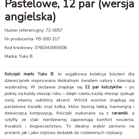
Pastelowe, 12 par (wersja
angielska)
Numer referencyjny:
72-0057
Nr producenta:
YB-500-317
Kod kreskowy:
3760343065506
Marka:
Yuko B.
Kolczyki marki Yuko B.
to wyjątkowa kolekcja biżuterii dla
dziewczynek inspirowana delikatnym światem natury i dziecięcą
wyobraźnią. W zestawie znajduje się
12 par kolczyków
– po
jednej na każdy miesiąc roku – dzięki czemu każdy miesiąc zyskuje
swój własny, subtelny akcent. Wśród wzorów znajdują się
pastelowe kwiatki oraz kółka, które tworzą lekką, harmonijną i
dziewczęcą kompozycję. Kolczyki wykonane są z
ceramiki
, a
sztyfty ze stali nierdzewnej zapewniają komfort noszenia,
trwałość i bezpieczeństwo. To idealny wybór zarówno na
prezent, jak i jako stylowy dodatek do codziennych stylizacji.