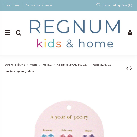
Tax Free
Nowe dostawy
Lista zakupów (
0
)
Strona główna
Marki
Yuko.B
Kolczyki „ROK POEZJI”- Pastelowe, 12
par (wersja angielska)