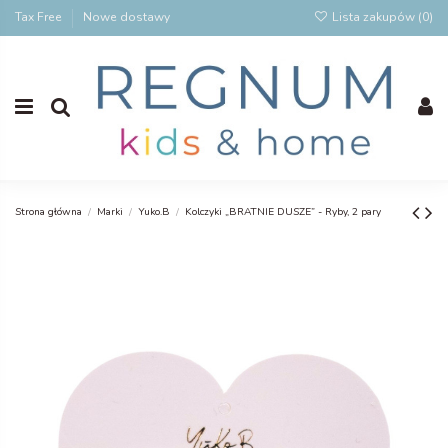
Tax Free
Nowe dostawy
Lista zakupów (
0
)
Strona główna
Marki
Yuko.B
Kolczyki „BRATNIE DUSZE” - Ryby, 2 pary