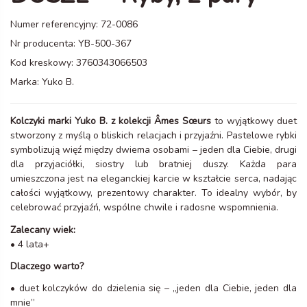
Numer referencyjny:
72-0086
Nr producenta:
YB-500-367
Kod kreskowy:
3760343066503
Marka:
Yuko B.
Kolczyki marki Yuko B. z kolekcji Âmes Sœurs
to wyjątkowy duet
stworzony z myślą o bliskich relacjach i przyjaźni. Pastelowe rybki
symbolizują więź między dwiema osobami – jeden dla Ciebie, drugi
dla przyjaciółki, siostry lub bratniej duszy. Każda para
umieszczona jest na eleganckiej karcie w kształcie serca, nadając
całości wyjątkowy, prezentowy charakter. To idealny wybór, by
celebrować przyjaźń, wspólne chwile i radosne wspomnienia.
Zalecany wiek:
• 4 lata+
Dlaczego warto?
• duet kolczyków do dzielenia się – „jeden dla Ciebie, jeden dla
mnie”