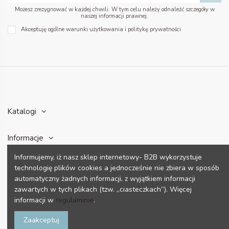
Możesz zrezygnować w każdej chwili. W tym celu należy odnaleźć szczegóły w
naszej informacji prawnej.
Akceptuję ogólne warunki użytkowania i politykę prywatności
Katalogi
Informacje
Informujemy, iż nasz sklep internetowy- B2B wykorzystuje
Konto
technologię plików cookies a jednocześnie nie zbiera w sposób
automatyczny żadnych informacji, z wyjątkiem informacji
zawartych w tych plikach (tzw. „ciasteczkach”). Więcej
Dane kontaktowe
informacji w
regulaminie
.
Zaakceptuj