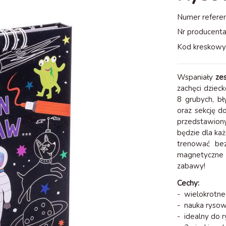
Numer referen
Nr producenta
Kod kreskowy
Wspaniały
ze
zachęci dziec
8 grubych, bł
oraz sekcję d
przedstawiony
będzie dla ka
trenować bez
magnetyczne 
zabawy!
Cechy:
- wielokrotne
- nauka rysow
- idealny do 