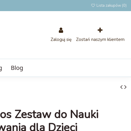
Lista zakupów (
0
)
Zaloguj się
Zostań naszym klientem
g
Blog
os Zestaw do Nauki
ania dla Dzieci