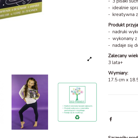
- 3 pisaki su
- idealnie sp
- kreatywna 
Produkt przyj
- nadruki wyk
- wykonany z 
- nadaje się d
Zalecany wiek
3 lata+
Wymiary:
17.5 cm x 18.
Szczegóły prod