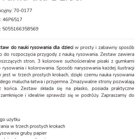
cyjny:
70-0177
:
46P6517
:
5055166358569
staw do nauki rysowania dla dzieci
w prosty i zabawny sposób
ko do rozpoczęcia przygody z nauką rysowania. Zestaw zawiera
yszczących stron, 3 kolorowe suchościeralne pisaki z gumkami
o rysowania i kolorowania. Sposób narysowania każdej ilustracji
 jest w trzech prostych krokach, dzięki czemu nauka rysowania
żdego malucha łatwa i przyjemna. Zmazywalne strony pozwalają
 końca. Zestaw składa się na płasko, posiada praktyczne
zamknięcie i idealnie sprawdzi się w podróży. Zapraszamy do
go użytku
ania w trzech prostych krokach
rysowania gruby papier