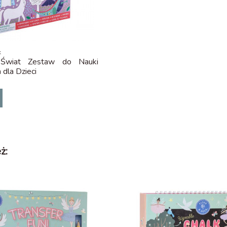
k
Świat Zestaw do Nauki
dla Dzieci
ż: