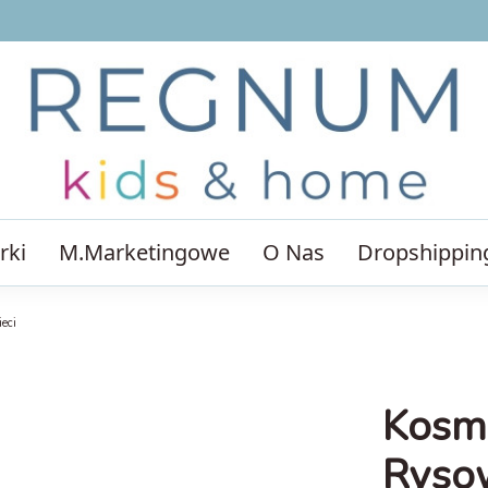
rki
M.Marketingowe
O Nas
Dropshippin
eci
Kosm
Rysow