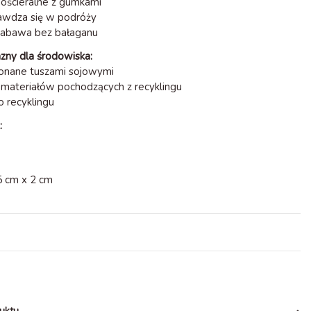
chościeralne z gumkami
rawdza się w podróży
zabawa bez bałaganu
azny dla środowiska:
onane tuszami sojowymi
materiałów pochodzących z recyklingu
o recyklingu
:
5 cm x 2 cm
uktu