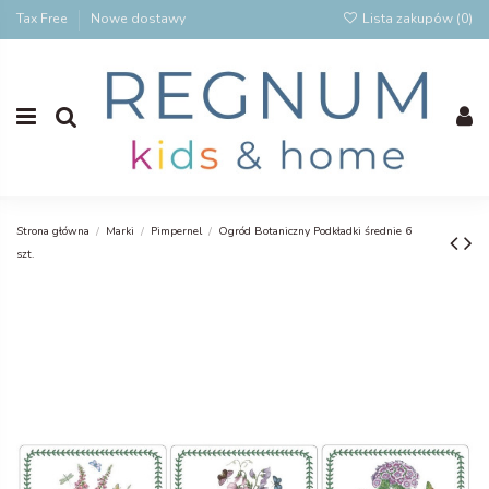
Tax Free
Nowe dostawy
Lista zakupów (
0
)
Strona główna
Marki
Pimpernel
Ogród Botaniczny Podkładki średnie 6
szt.