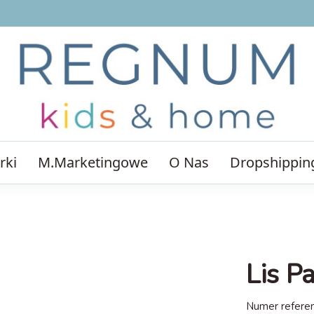
rki
M.Marketingowe
O Nas
Dropshippin
Lis P
Numer referen