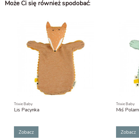
Może Ci się również spodobać:
Trixie Baby
Trixie Baby
Lis Pacynka
Miś Polar
Zobacz
Zobacz