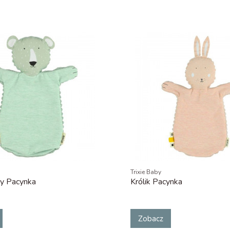
Trixie Baby
ny Pacynka
Królik Pacynka
Zobacz