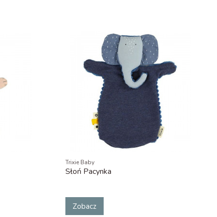
Trixie Baby
Słoń Pacynka
Zobacz