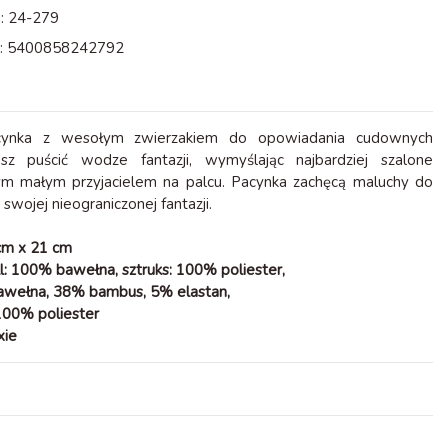
:
24-279
:
5400858242792
ynka z wesołym zwierzakiem do opowiadania cudownych
żesz puścić wodze fantazji, wymyślając najbardziej szalone
ym małym przyjacielem na palcu. Pacynka zachęcą maluchy do
swojej nieograniczonej fantazji.
cm x 21 cm
ll: 100% bawełna, sztruks: 100% poliester,
bawełna, 38% bambus, 5% elastan,
100% poliester
xie