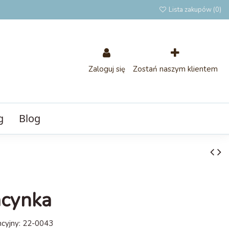
Lista zakupów (
0
)
Zaloguj się
Zostań naszym klientem
g
Blog
acynka
cyjny:
22-0043