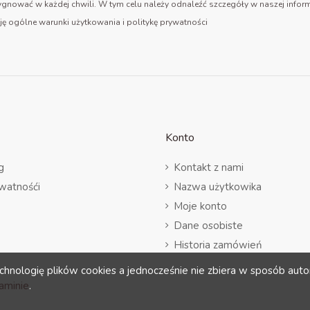
gnować w każdej chwili. W tym celu należy odnaleźć szczegóły w naszej inform
ję ogólne warunki użytkowania i politykę prywatności
Konto
g
Kontakt z nami
ywatnośći
Nazwa użytkowika
Moje konto
Dane osobiste
Historia zamówień
Adresy
chnologię plików cookies a jednocześnie nie zbiera w sposób auto
aminie
.