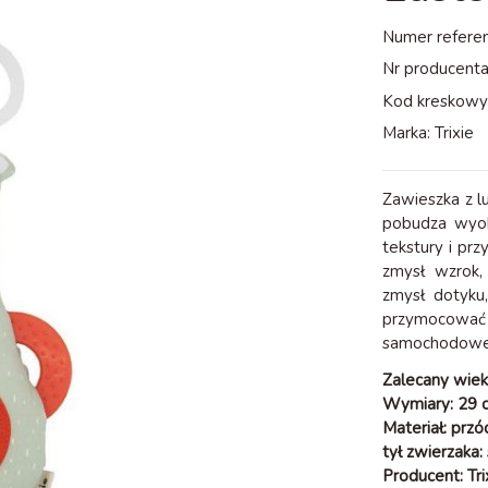
Numer referen
Nr producenta
Kod kreskowy
Marka:
Trixie
Zawieszka z l
pobudza wyob
tekstury i prz
zmysł wzrok,
zmysł dotyku
przymocować
samochodowe
Zalecany wie
Wymiary: 29 
Materiał: prz
tył zwierzaka:
Producent: Tri