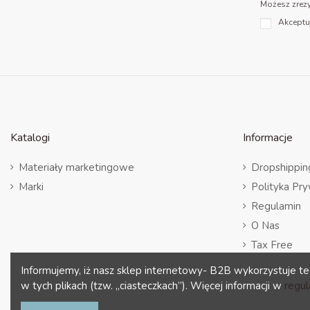
Możesz zrezy
Akceptu
Katalogi
Informacje
Materiały marketingowe
Dropshippin
Marki
Polityka Pr
Regulamin
O Nas
Tax Free
Informujemy, iż nasz sklep internetowy- B2B wykorzystuje te
w tych plikach (tzw. „ciasteczkach”). Więcej informacji w
regul