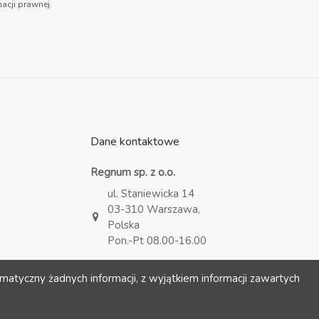
acji prawnej.
Dane kontaktowe
Regnum sp. z o.o.
ul. Staniewicka 14
03-310 Warszawa,
Polska
Pon.-Pt 08.00-16.00
kontakt@regnum.pl
matyczny żadnych informacji, z wyjątkiem informacji zawartych
+48 693 722 093