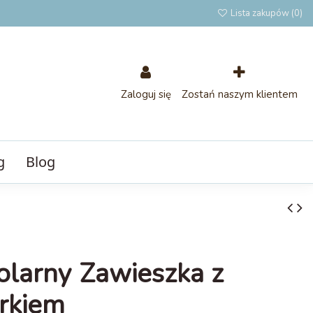
Lista zakupów (
0
)
Zaloguj się
Zostań naszym klientem
g
Blog
olarny Zawieszka z
rkiem