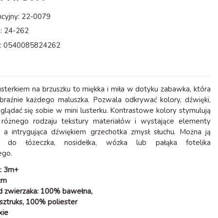
cyjny:
22-0079
:
24-262
:
0540085824262
usterkiem na brzuszku to miękka i miła w dotyku zabawka, która
raźnie każdego maluszka. Pozwala odkrywać kolory, dźwięki,
yglądać się sobie w mini lusterku. Kontrastowe kolory stymulują
 różnego rodzaju tekstury materiałów i wystające elementy
, a intrygująca dźwiękiem grzechotka zmysł słuchu. Można ją
 do łóżeczka, nosidełka, wózka lub pałąka fotelika
go.
k: 3m+
cm
ód zwierzaka: 100% bawełna,
 sztruks, 100% poliester
xie